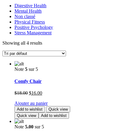
Digestive Health
Mental Health
Non classé
Physical Fitness
Positive Psychology
Stress Management
Showing all 4 results
Note
5
sur 5
Comfy Chair
Le
Le
$
18.00
$
16.00
prix
prix
Ajouter au panier
initial
actuel
était :
est :
Add to wishlist
Quick view
$18.00.
$16.00.
Quick view
Add to wishlist
Note
5.00
sur 5