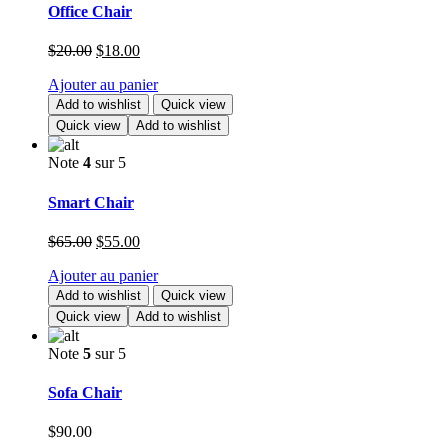
Office Chair
Le
Le
$
20.00
$
18.00
prix
prix
Ajouter au panier
initial
actuel
était :
est :
Add to wishlist
Quick view
$20.00.
$18.00.
Quick view
Add to wishlist
Note
4
sur 5
Smart Chair
Le
Le
$
65.00
$
55.00
prix
prix
Ajouter au panier
initial
actuel
était :
est :
Add to wishlist
Quick view
$65.00.
$55.00.
Quick view
Add to wishlist
Note
5
sur 5
Sofa Chair
$
90.00