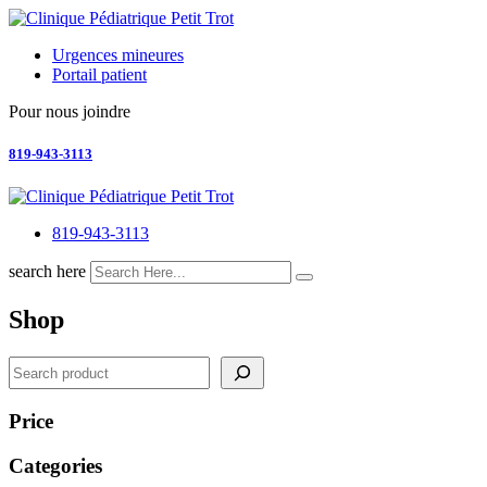
Skip
to
Urgences mineures
content
Portail patient
Pour nous joindre
819-943-3113
819-943-3113
search here
Shop
Search
Price
Categories